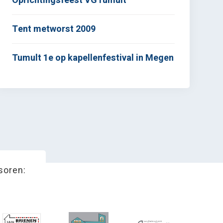
Oprichtingsfeest VGTumult
Tent metworst 2009
Tumult 1e op kapellenfestival in Megen
soren: