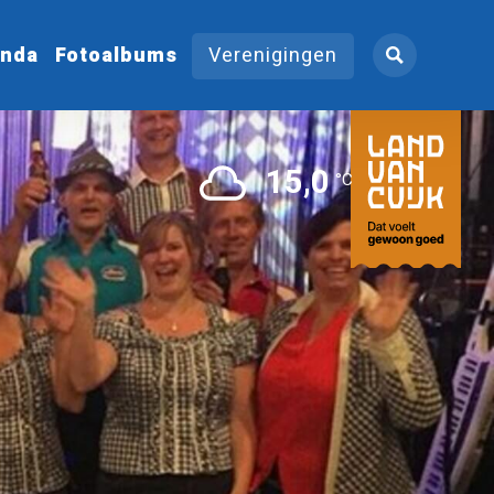
nda
Fotoalbums
Verenigingen
15,0
°C