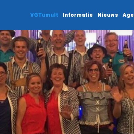
VGTumult
Informatie
Nieuws
Age