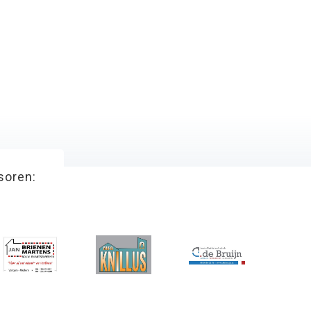
soren: