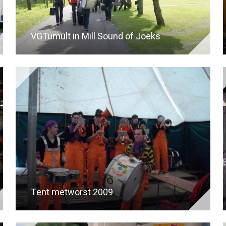
VGTumult in Mill Sound of Joeks
Tent metworst 2009