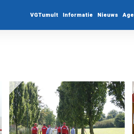
VGTumult
Informatie
Nieuws
Age