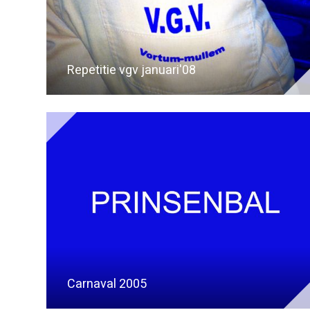
Repetitie vgv januari'08
Carnaval 2005