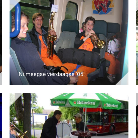
Nijmeegse vierdaagse '05