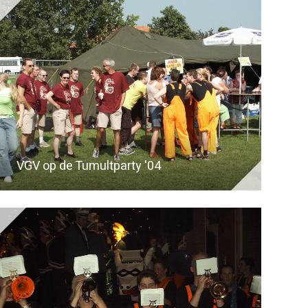
VGV op de Tumultparty '04