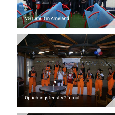
VGTumult in Ameland
Oprichtingsfeest VGTumult